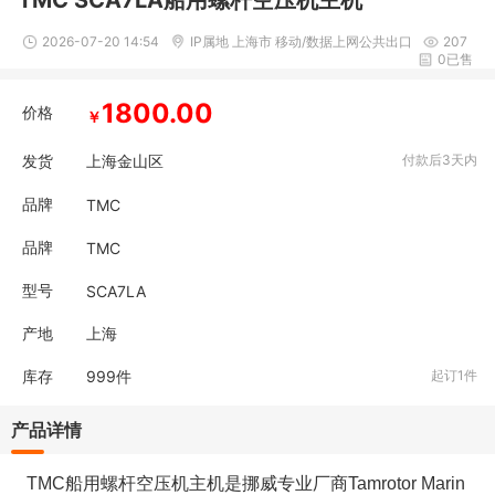
TMC SCA7LA船用螺杆空压机主机
2026-07-20 14:54
IP属地 上海市 移动/数据上网公共出口
207
0已售
1800.00
价格
￥
发货
上海金山区
付款后3天内
品牌
TMC
品牌
TMC
型号
SCA7LA
产地
上海
库存
999
件
起订1件
产品详情
TMC船用螺杆空压机主机是挪威专业厂商Tamrotor Marin