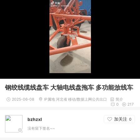
钢绞线缆线盘车 大轴电线盘拖车 多功能放线车
2025-06-08
IP属地 河北省 移动/数据上网公共出口
简介
0
217
加关注
bzhzxl
0
没有留下签名~~