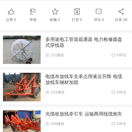
点赞
0
举报
收藏
0
打赏
0
评论
0
分享
36
多用途电工管道疏通器 电力检修圆盘
式穿线器
222播放
0评论
电缆布放线车支承点用液压升降 电缆
放线车钢材加固
234播放
0评论
光缆收放线牵引车 运输两用线缆炮车
206播放
0评论