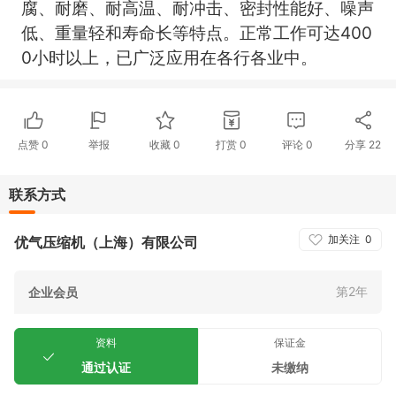
腐、耐磨、耐高温、耐冲击、密封性能好、噪声
400
低、重量轻和寿命长等特点。正常工作可达
0
小时以上，已广泛应用在各行各业中。
点赞
0
举报
收藏
0
打赏
0
评论
0
分享
22
联系方式
加关注
0
优气压缩机（上海）有限公司
第2年
企业会员
资料
保证金
通过认证
未缴纳