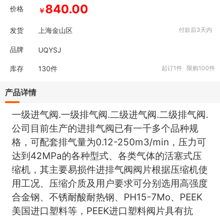
840.00
价格
￥
发货
上海金山区
付款后3天内
品牌
UQYSJ
库存
130
件
起订1件 限购100件
产品详情
.
.
.
.
一级进气阀
一级排气阀
二级进气阀
二级排气阀
公司目前生产的进排气阀已有一千多个品种规
0.12-250m3/min
格，可配套排气量为
，压力可
42MPa
达到
的各种型式、各类气体的活塞式压
缩机，其主要易损件进排气阀阀片根据压缩机使
用工况、压缩介质及用户要求可分别选用高强度
PH15-7Mo
PEEK
合金钢、不锈耐酸耐热钢、
、
PEEK
美国进口塑料等，
进口塑料阀片具有抗