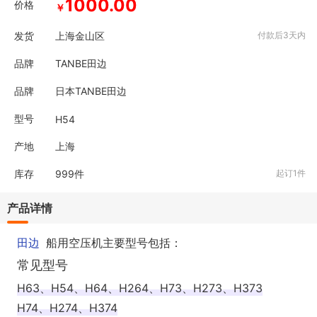
1000.00
价格
￥
发货
上海金山区
付款后3天内
品牌
TANBE田边
品牌
日本TANBE田边
型号
H54
产地
上海
库存
999
件
起订1件
产品详情
田
边
船用空压机主要型号包括：
常见型号
H63、H54、H64、H264、H73、H273、H373
H74、H274、H374