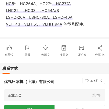
HC6
*‌、HC264A、HC27‌*
、HC277A
LHC22、LHC33、LHC54A/B
LSHC-20A、LSHC-30A、LSHC-40A
VLH-43、VLH-53、VLHH-94A
‌ ‌等型号配件。
点赞
0
举报
收藏
0
打赏
0
评论
0
分享
14
联系方式
加关注
0
优气压缩机（上海）有限公司
第2年
企业会员