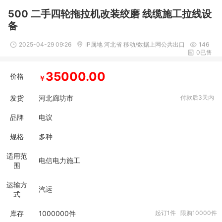
500 二手四轮拖拉机改装绞磨 线缆施工拉线设
备
2025-04-29 09:26
IP属地 河北省 移动/数据上网公共出口
146
0已售
35000.00
价格
￥
发货
河北廊坊市
付款后3天内
品牌
电议
规格
多种
适用范
电信电力施工
围
运输方
汽运
式
库存
1000000
件
起订1件 限购10000件