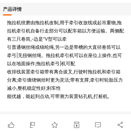
产品详情
拖拉机绞磨由拖拉机改制
,
用于牵引收放线或起吊重物
,
拖
拉机牵引机自备行走部分可以配车箱以方便运输。两侧配
有三只卷筒
,-
边是
“V
型可以牵
引普通钢丝绳或锦纶绳
,
另一边是带槽的大直径卷筒可以
牵弓
|
无扭钢丝绳。拖拉机牵引机可以在座位上操作
,
也可
以在地面操作
;
拖拉机牵弓
|
机可配
收排线装置牵引箱带有离合拔叉
,
行驶时拖拉机和牵引箱
分离
;
牵引缠绕钢丝时更为灵活
;
带有支撑
,
牵引时轮胎压力
减小
,
整机稳定性好
;
刹车性
能优越，能起到点动
,
可带测力装置钻孔机
,
打桩机
,