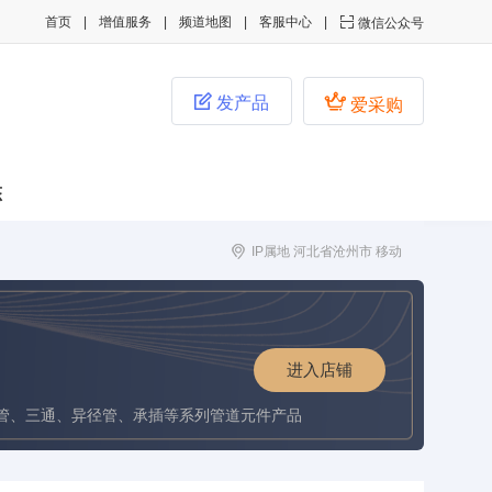
首页
增值服务
频道地图
客服中心

微信公众号


发产品
爱采购
态
IP属地 河北省沧州市 移动
进入店铺
管、三通、异径管、承插等系列管道元件产品