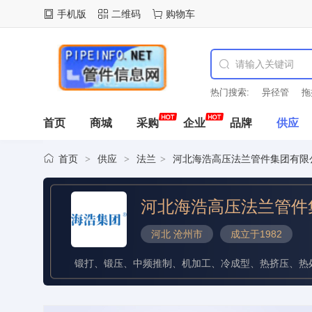
手机版
二维码
购物车
热门搜索:
拖拉机绞
首页
商城
采购
企业
品牌
供应
首页
供应
法兰
河北海浩高压法兰管件集团有限
>
>
>
河北海浩高压法兰管件
河北 沧州市
成立于1982
锻打、锻压、中频推制、机加工、冷成型、热挤压、热