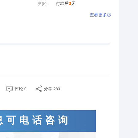
发货：
付款后
3
天
查看更多

评论
分享
0
283
息可电话咨询