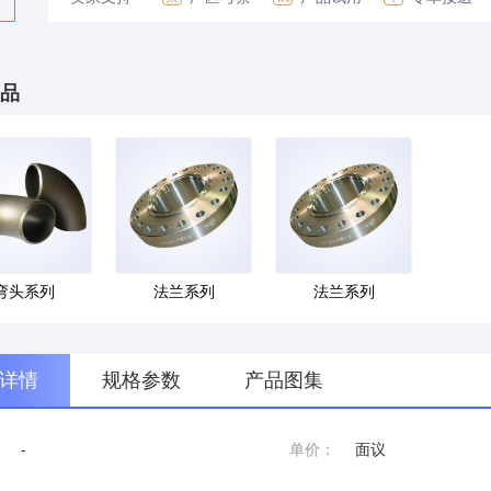
品
弯头系列
法兰系列
法兰系列
详情
规格参数
产品图集
：
-
单价：
面议