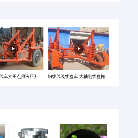
电缆布放线车支承点用液压升降 电缆放线车钢材加固
钢绞线缆线盘车 大轴电线盘拖车 多功能放线车