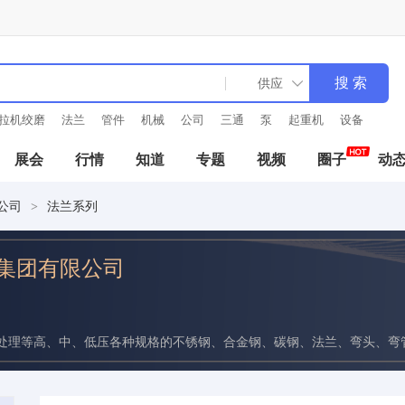
磨
法兰
管件
机械
公司
三通
泵
起重机
设备
异径管
展会
行情
知道
专题
视频
圈子
动
公司
法兰系列
>
集团有限公司
处理等高、中、低压各种规格的不锈钢、合金钢、碳钢、法兰、弯头、弯