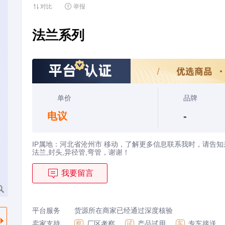
对比

举报
法兰系列
单价
品牌
电议
-
IP属地：河北省沧州市 移动，了解更多信息联系我时，请告知来
法兰,封头,异径管,弯管，谢谢！

我要留言
平台服务
货源所在商家已经通过深度核验
卖家支持
厂区考察
产品试用
专车接送
察
试
车