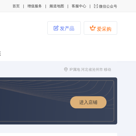
首页
增值服务
频道地图
客服中心

微信公众号


发产品
爱采购
态
IP属地 河北省沧州市 移动
进入店铺