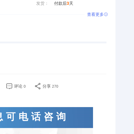
发货：
付款后
3
天
查看更多

评论
分享
0
270
息可电话咨询