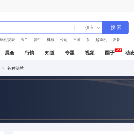
拉机绞磨
法兰
管件
机械
公司
三通
泵
起重机
设备
展会
行情
知道
专题
视频
圈子
动
各种法兰
>