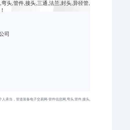
,管件,接头,三通,法兰,封头,异径管,
！
公司
承当，管道装备电子交易网-管件信息网,弯头,管件,接头,