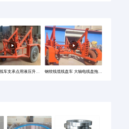
电缆布放线车支承点用液压升降 电缆放线车钢材加固
钢绞线缆线盘车 大轴电线盘拖车 多功能放线车