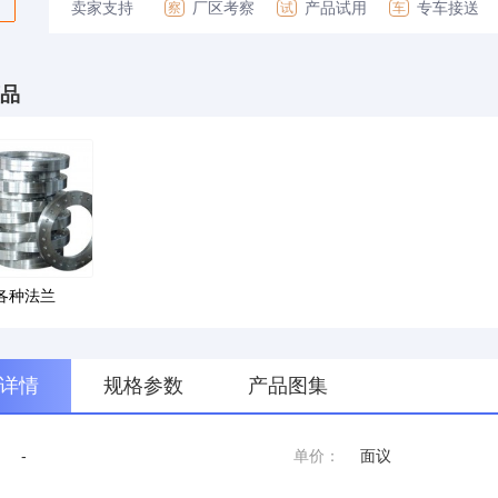
卖家支持
厂区考察
产品试用
专车接送
察
试
车
品
各种法兰
详情
规格参数
产品图集
：
-
单价：
面议