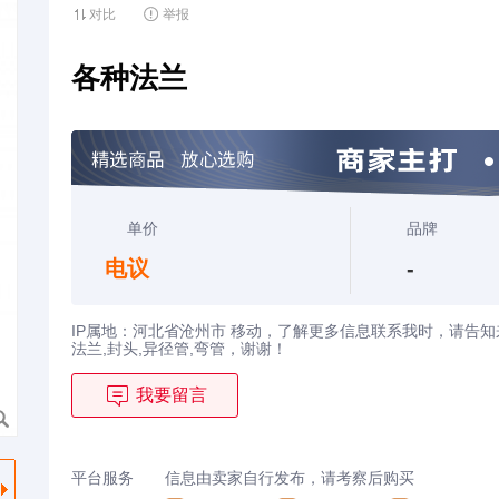
对比

举报
各种法兰
单价
品牌
电议
-
IP属地：河北省沧州市 移动，了解更多信息联系我时，请告知来
法兰,封头,异径管,弯管，谢谢！

我要留言
平台服务
信息由卖家自行发布，请考察后购买