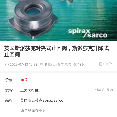
英国斯派莎克对夹式止回阀，斯派莎克升降式
止回阀
0询价
2026-07-13 10:58
IP属地 上海市 电信
139
价格
面议
发货
上海闵行区
付款后3天内
品牌
英国斯派莎克SpiraxSarco
该产品库存不足