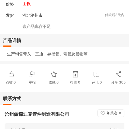
价格
面议
发货
河北沧州市
付款后3天内
该产品库存不足
产品详情
生产销售弯头、三通、异径管、弯管及管帽等
点赞
0
举报
收藏
0
打赏
0
评论
0
分享
305
联系方式
加关注
0
沧州傲森迪克管件制造有限公司