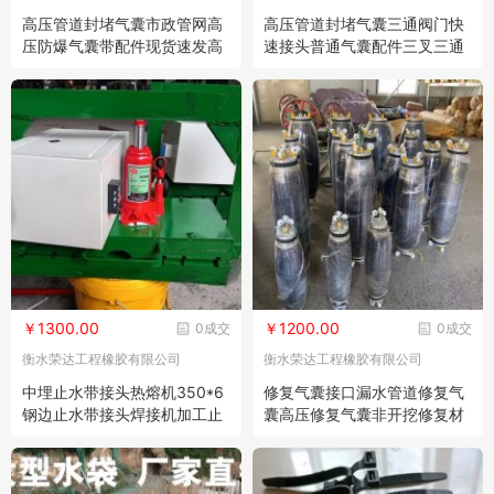
高压管道封堵气囊市政管网高
高压管道封堵气囊三通阀门快
压防爆气囊带配件现货速发高
速接头普通气囊配件三叉三通
压气囊
阀门
￥1300.00
￥1200.00
0成交
0成交
衡水荣达工程橡胶有限公司
衡水荣达工程橡胶有限公司
中埋止水带接头热熔机350*6
修复气囊接口漏水管道修复气
钢边止水带接头焊接机加工止
囊高压修复气囊非开挖修复材
水带热熔机
料