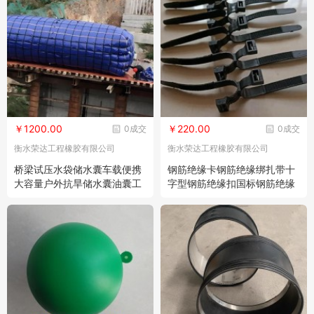
￥1200.00
￥220.00
0成交
0成交
衡水荣达工程橡胶有限公司
衡水荣达工程橡胶有限公司
桥梁试压水袋储水囊车载便携
钢筋绝缘卡钢筋绝缘绑扎带十
大容量户外抗旱储水囊油囊工
字型钢筋绝缘扣国标钢筋绝缘
地农用水囊水袋
夹