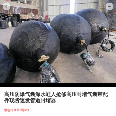
1/2
高压防爆气囊深水蛙人抢修高压封堵气囊带配
件现货速发管道封堵器
紧急抢修检测辅助