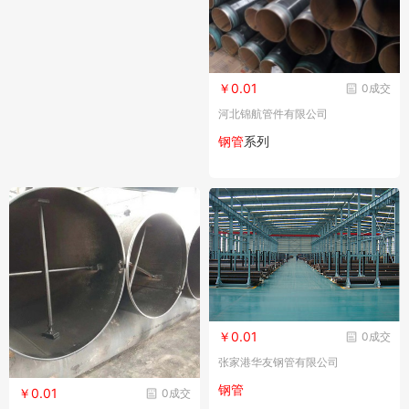
￥0.01
0成交
河北锦航管件有限公司
钢管
系列
￥0.01
0成交
张家港华友钢管有限公司
钢管
￥0.01
0成交