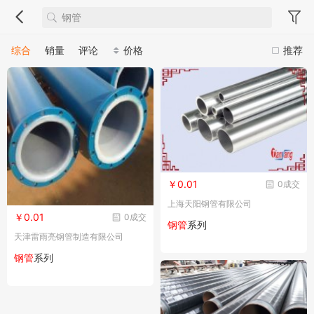
综合
销量
评论
价格
推荐
￥0.01
0成交
上海天阳钢管有限公司
￥0.01
0成交
钢管
系列
天津雷雨亮钢管制造有限公司
钢管
系列