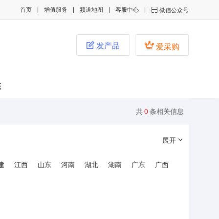
首页
增值服务
频道地图
客服中心

微信公众号


发产品
爱采购
态
共
0
条相关信息
展开
建
江西
山东
河南
湖北
湖南
广东
广西