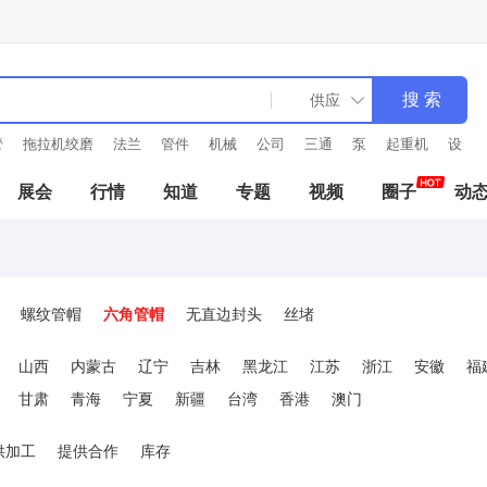
拉机绞磨
法兰
管件
机械
公司
三通
泵
起重机
设备
展会
行情
知道
专题
视频
圈子
动
螺纹管帽
六角管帽
无直边封头
丝堵
山西
内蒙古
辽宁
吉林
黑龙江
江苏
浙江
安徽
福
甘肃
青海
宁夏
新疆
台湾
香港
澳门
供加工
提供合作
库存