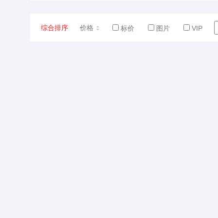
综合排序
价格
标价
图片
VIP