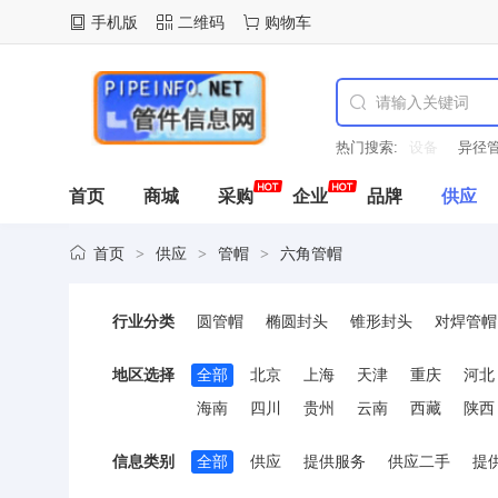
手机版
二维码
购物车
热门搜索:
异径管
拖
首页
商城
采购
企业
品牌
供应
首页
供应
管帽
六角管帽
>
>
>
行业分类
圆管帽
椭圆封头
锥形封头
对焊管帽
地区选择
全部
北京
上海
天津
重庆
河北
海南
四川
贵州
云南
西藏
陕西
信息类别
全部
供应
提供服务
供应二手
提