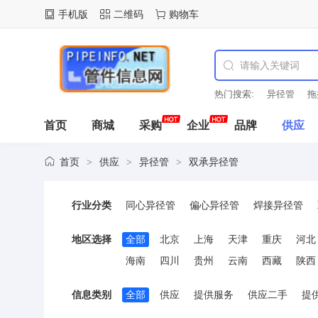
手机版
二维码
购物车
热门搜索:
异径管
拖
首页
商城
采购
企业
品牌
供应
首页
供应
异径管
双承异径管
>
>
>
行业分类
同心异径管
偏心异径管
焊接异径管
地区选择
全部
北京
上海
天津
重庆
河北
海南
四川
贵州
云南
西藏
陕西
信息类别
全部
供应
提供服务
供应二手
提