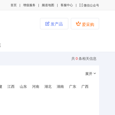
首页
增值服务
频道地图
客服中心

微信公众号


发产品
爱采购
态
共
0
条相关信息
展开
建
江西
山东
河南
湖北
湖南
广东
广西