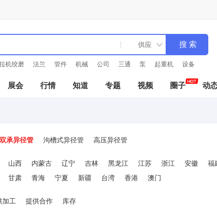
拉机绞磨
法兰
管件
机械
公司
三通
泵
起重机
设备
展会
行情
知道
专题
视频
圈子
动
双承异径管
沟槽式异径管
高压异径管
山西
内蒙古
辽宁
吉林
黑龙江
江苏
浙江
安徽
福
甘肃
青海
宁夏
新疆
台湾
香港
澳门
供加工
提供合作
库存